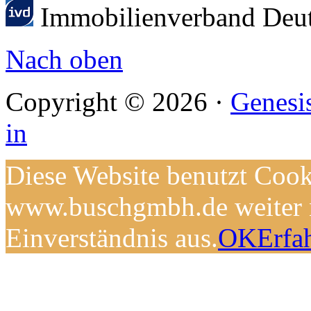
Immobilienverband Deu
Nach oben
Copyright © 2026 ·
Genesi
in
Diese Website benutzt Cook
www.buschgmbh.de weiter n
Einverständnis aus.
OK
Erfa